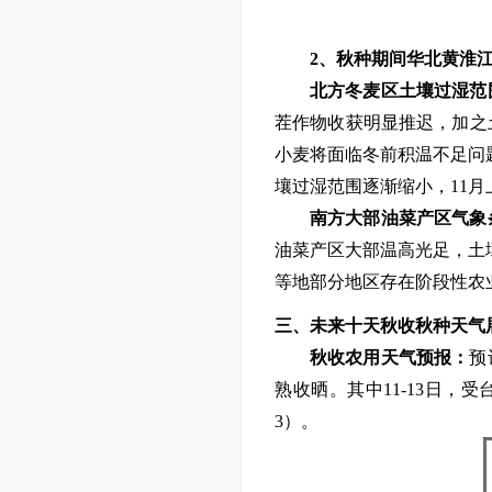
2、
秋种期间华北黄淮
北方冬麦区土壤过湿范
茬作物收获
明显
推迟，加之
小麦将面临冬前积温不足
问
壤过湿范围逐渐缩小，
11
南方
大部
油菜产区
气象
油菜产区大部温高光足，土
等地部分地区
存在阶段性
农
三、
未来十天
秋收秋种天气
秋收
农用
天气预报：
预
熟收晒。
其中
11
-13
日，受
3）
。