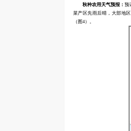
秋种农用
天气预报：
预
菜产区先雨后晴，
大部地区
（图
4
）
。