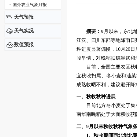
国外农业气象月报
天气预报
天气实况
摘要：
9月以来，东北
江汉、四川东部
等地降雨日
数值预报
种进度显著偏慢，10月20
段旱情
，对晚稻抽穗灌浆和
目前，全国
主要农区秋
宜
秋收扫尾、冬小麦和油菜
成熟
收晒
不利，
建议避开降
一、
秋收秋种进展
目前
北方冬小麦
处于
集
南华南晚稻
处于大面积收获
二、
9月以来秋收秋种气象
1
、
秋收
期间西北华北