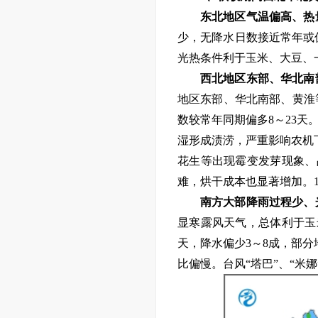
东北地区
气温偏高、
热
少，
无降水日数接近常年或
光热条件利于玉米、大豆、
西北地区东部、华北南
地区东部、华北南部、黄淮
数较常年同期偏多8～
23
天
湿形成渍涝，严重影响农机
花生等出现霉变发芽现象、
难，
烘干成本也显著增加。
南方大部
降雨过程少、
显寒露风天气，总体利于玉
天，降水偏少3～
8
成，部分
比偏慢。台风“塔巴”、“米